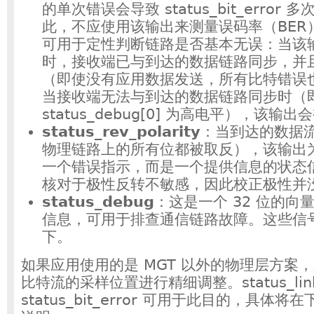
的单次错误会导致 status_bit_error
此，不应使用该输出来测量误码率（BER
可用于定性判断链路是否基本无误：当该
时，接收端已与到达的数据链路同步，并
（即使没有应用数据发送，所有比特错误
当接收端无法与到达的数据链路同步时（
status_debug[0] 为高电平），该
status_rev_polarity
：当到达的数据
物理链路上的所有位都被取反），该输出
一个错误指示，而是一个提供信息的状态信号。X
核对于极性反转不敏感，因此校正极性并
status_debug
：这是一个 32 位的向
信息，可用于排查通信链路故障。这些信
下。
如果应用使用的是 MGT 以外的物理层方案
比特流的采样位置进行精细调整。status_link
status_bit_error 可用于此目的，具体