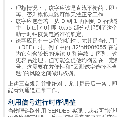
理想情况下，该字应该是直流平衡的，即 0
等。否则模拟电路可能无法正常工作。
该字应包含若干从 0 到 1 再回到 0 的
中，bits[7:0] 即 0x55 部分就起到
助于时钟恢复电路准确锁定。
该字应具有一定的随机性，尤其是当使用
（DFE）时。例子中的 32'hff00f055
为它包含较长的连续 0 和连续 1 序列
更容易处理，但可能会促使均衡器在一定
号。这需要在方便性和“因测试字选择不
题”的风险之间做出权衡。
上述三点规则并非绝对，尤其是最后一条，
能看到通道正常工作。
利用信号进行时序调整
当物理链路使用 SERDES 实现，或者可能使用