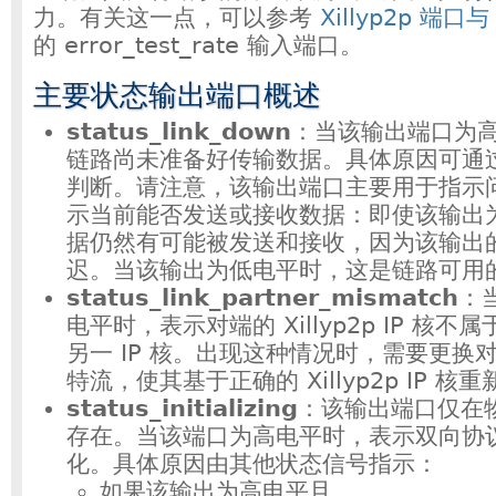
力。有关这一点，可以参考
Xillyp2p 端口与
的 error_test_rate 输入端口。
主要状态输出端口概述
status_link_down
：当该输出端口为
链路尚未准备好传输数据。具体原因可通
判断。请注意，该输出端口主要用于指示
示当前能否发送或接收数据：即使该输出
据仍然有可能被发送和接收，因为该输出
迟。当该输出为低电平时，这是链路可用
status_link_partner_mismatch
：
电平时，表示对端的 Xillyp2p IP 核
另一 IP 核。出现这种情况时，需要更换对端
特流，使其基于正确的 Xillyp2p IP 核
status_initializing
：该输出端口仅在
存在。当该端口为高电平时，表示双向协
化。具体原因由其他状态信号指示：
如果该输出为高电平且