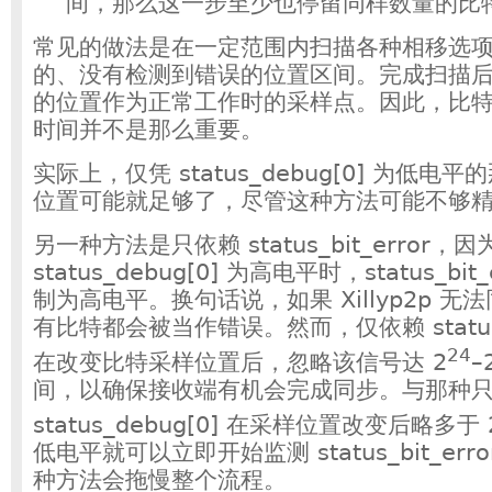
间，那么这一步至少也停留同样数量的比
常见的做法是在一定范围内扫描各种相移选
的、没有检测到错误的位置区间。完成扫描
的位置作为正常工作时的采样点。因此，比
时间并不是那么重要。
实际上，仅凭 status_debug[0] 为低
位置可能就足够了，尽管这种方法可能不够
另一种方法是只依赖 status_bit_error，因
status_debug[0] 为高电平时，status_bi
制为高电平。换句话说，如果 Xillyp2p 
有比特都会被当作错误。然而，仅依赖 status_b
24
在改变比特采样位置后，忽略该信号达 2
–
间，以确保接收端有机会完成同步。与那种
status_debug[0] 在采样位置改变后略多于 
低电平就可以立即开始监测 status_bit_er
种方法会拖慢整个流程。