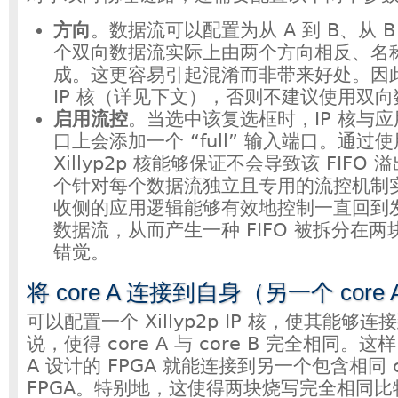
方向
。数据流可以配置为从 A 到 B、从 B
个双向数据流实际上由两个方向相反、名
成。这更容易引起混淆而非带来好处。因
IP 核（详见下文），否则不建议使用双
启用流控
。当选中该复选框时，IP 核与应用
口上会添加一个 “full” 输入端口。通过
Xillyp2p 核能够保证不会导致该 FIF
个针对每个数据流独立且专用的流控机制
收侧的应用逻辑能够有效地控制一直回到
数据流，从而产生一种 FIFO 被拆分在两块
错觉。
将 core A 连接到自身（另一个 core 
可以配置一个 Xillyp2p IP 核，使其能够
说，使得 core A 与 core B 完全相同。这
A 设计的 FPGA 就能连接到另一个包含相同 c
FPGA。特别地，这使得两块烧写完全相同比特